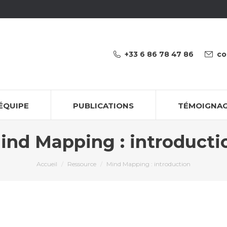
+33 6 86 78 47 86
co
’ÉQUIPE
PUBLICATIONS
TÉMOIGNA
ind Mapping : introducti
Vous êtes ici :
Accueil
Ressource
Mind Mapping : introduction